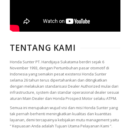
TENTANG KAMI
Honda Sunter PT. Handijaya Sukatama berdiri sejak 6
November 1993, dengan Pertumbuhan pasar otomotif di
Indonesia yang semakin pesat existensi Honda Sunter
selama 26 tahun terus dipertahankan dan ditingkatkan
dengan melakukan standarisasi Dealer Authorized mulai dari
infrastructure, system dan standar operasional dealer sesuai
aturan Main Dealer dan Honda Prospect Motor selaku ATPM.
Semua ini merupakan wujud visi dan misi Honda Sunter yang
tak pernah berhenti meningkatkan kualitas dan kuantitas
layanan, demi tercapainya kebijakan mutu management yaitu
“ Kepuasan Anda adalah Tujuan Utama Pelayanan Kami “.