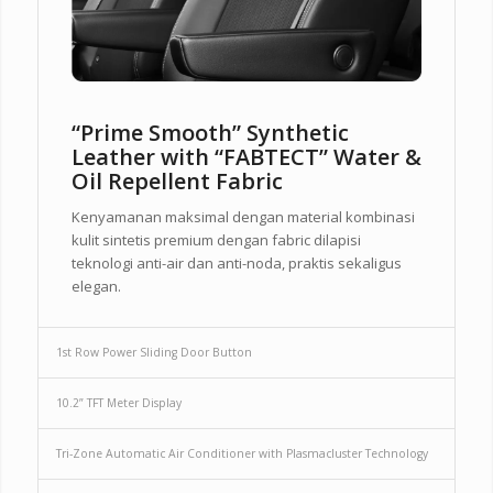
“Prime Smooth” Synthetic
Leather with “FABTECT” Water &
Oil Repellent Fabric
Kenyamanan maksimal dengan material kombinasi
kulit sintetis premium dengan fabric dilapisi
teknologi anti-air dan anti-noda, praktis sekaligus
elegan.
1st Row Power Sliding Door Button
10.2” TFT Meter Display
Tri-Zone Automatic Air Conditioner with Plasmacluster Technology