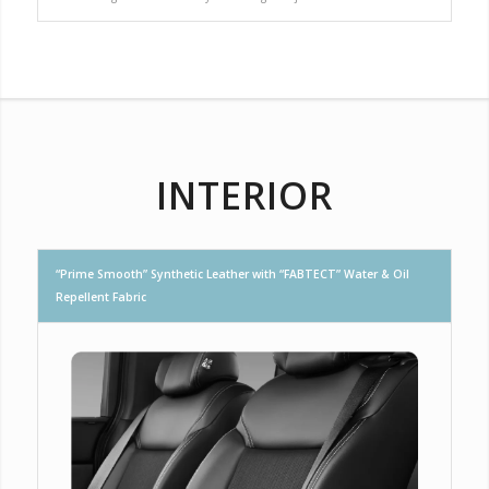
INTERIOR
“Prime Smooth” Synthetic Leather with “FABTECT” Water & Oil
Repellent Fabric