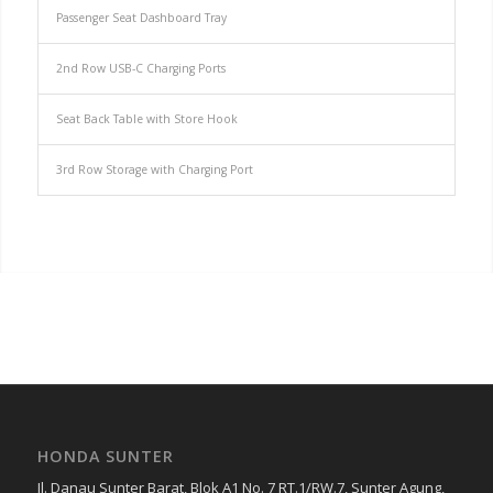
Passenger Seat Dashboard Tray
2nd Row USB-C Charging Ports
Seat Back Table with Store Hook
3rd Row Storage with Charging Port
HONDA SUNTER
Jl. Danau Sunter Barat, Blok A1 No. 7 RT.1/RW.7, Sunter Agung,