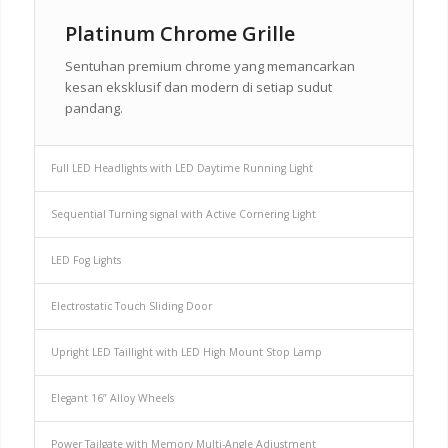
Platinum Chrome Grille
Sentuhan premium chrome yang memancarkan
kesan eksklusif dan modern di setiap sudut
pandang.
Full LED Headlights with LED Daytime Running Light
Sequential Turning signal with Active Cornering Light
LED Fog Lights
Electrostatic Touch Sliding Door
Upright LED Taillight with LED High Mount Stop Lamp
Elegant 16” Alloy Wheels
Power Tailgate with Memory Multi-Angle Adjustment