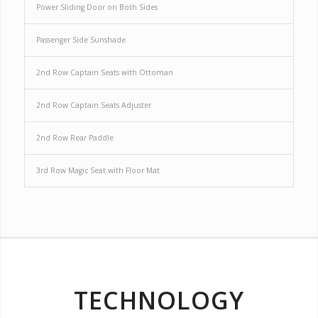
Power Sliding Door on Both Sides
Passenger Side Sunshade
2nd Row Captain Seats with Ottoman
2nd Row Captain Seats Adjuster
2nd Row Rear Paddle
3rd Row Magic Seat with Floor Mat
TECHNOLOGY