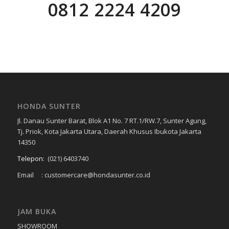
0812 2224 4209
HONDA SUNTER
Jl. Danau Sunter Barat, Blok A1 No. 7 RT.1/RW.7, Sunter Agung,
Tj. Priok, Kota Jakarta Utara, Daerah Khusus Ibukota Jakarta
14350
Telepon
:
(021) 6403740
Email : customercare@hondasunter.co.id
JAM BUKA
SHOWROOM