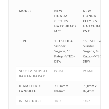
MODEL
NEW
NEW
HONDA
HONDA
CITY RS
CITY RS
HATCHBACK
HATCHBACK
M/T
CVT
TIPE
1.5 L SOHC 4
1.5 L SOHC 4
Silinder
Silinder
Segaris, 16
Segaris, 16
Katup i-VTEC +
Katup i-VTEC +
DBW
DBW
SISTEM SUPLAI
PGM-FI
PGM-FI
BAHAN BAKAR
DIAMETER X
73,0mm x
73,0mm x
LANGKAH
89,4mm
89,4mm
ISI SILINDER
1497
1497