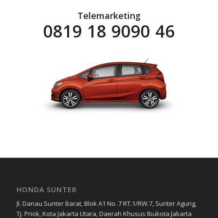
Telemarketing
0819 18 9090 46
HONDA SUNTER
Jl. Danau Sunter Barat, Blok A1 No. 7 RT.1/RW.7, Sunter Agung,
Tj. Priok, Kota Jakarta Utara, Daerah Khusus Ibukota Jakarta